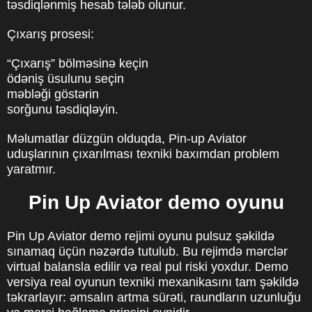
təsdiqlənmiş hesab tələb olunur.
Çıxarış prosesi:
“Çıxarış” bölməsinə keçin
ödəniş üsulunu seçin
məbləği göstərin
sorğunu təsdiqləyin.
Məlumatlar düzgün olduqda, Pin-up Aviator
uduşlarının çıxarılması texniki baxımdan problem
yaratmır.
Pin Up Aviator demo oyunu
Pin Up Aviator demo rejimi oyunu pulsuz şəkildə
sınamaq üçün nəzərdə tutulub. Bu rejimdə mərclər
virtual balansla edilir və real pul riski yoxdur. Demo
versiya real oyunun texniki mexanikasını tam şəkildə
təkrarlayır: əmsalın artma sürəti, raundların uzunluğu