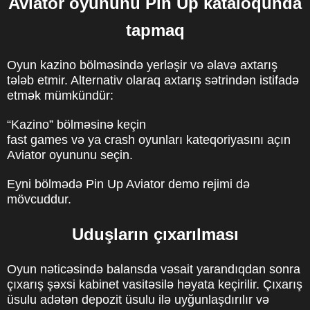
Aviator oyununu Pin Up kataloqunda
tapmaq
Oyun kazino bölməsində yerləşir və əlavə axtarış
tələb etmir. Alternativ olaraq axtarış sətrindən istifadə
etmək mümkündür:
“Kazino” bölməsinə keçin
fast games və ya crash oyunları kateqoriyasını açın
Aviator oyununu seçin.
Eyni bölmədə Pin Up Aviator demo rejimi də
mövcuddur.
Uduşların çıxarılması
Oyun nəticəsində balansda vəsait yarandıqdan sonra
çıxarış şəxsi kabinet vasitəsilə həyata keçirilir. Çıxarış
üsulu adətən depozit üsulu ilə uyğunlaşdırılır və