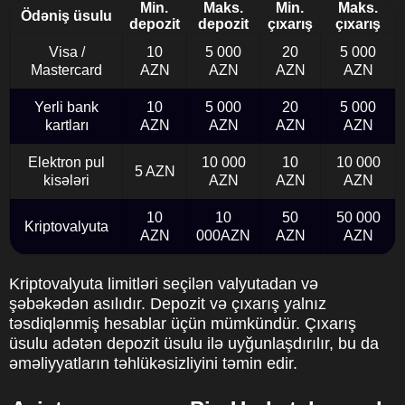
Min.
Maks.
Min.
Maks.
Ödəniş üsulu
depozit
depozit
çıxarış
çıxarış
Visa /
10
5 000
20
5 000
Mastercard
AZN
AZN
AZN
AZN
Yerli bank
10
5 000
20
5 000
kartları
AZN
AZN
AZN
AZN
Elektron pul
10 000
10
10 000
5 AZN
kisələri
AZN
AZN
AZN
10
10
50
50 000
Kriptovalyuta
AZN
000AZN
AZN
AZN
Kriptovalyuta limitləri seçilən valyutadan və
şəbəkədən asılıdır. Depozit və çıxarış yalnız
təsdiqlənmiş hesablar üçün mümkündür. Çıxarış
üsulu adətən depozit üsulu ilə uyğunlaşdırılır, bu da
əməliyyatların təhlükəsizliyini təmin edir.