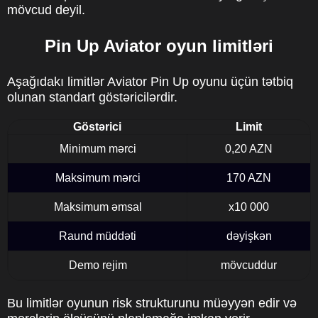
mövcud deyil.
Pin Up Aviator oyun limitləri
Aşağıdakı limitlər Aviator Pin Up oyunu üçün tətbiq
olunan standart göstəricilərdir.
Göstərici
Limit
Minimum mərci
0,20 AZN
Maksimum mərci
170 AZN
Maksimum əmsal
x10 000
Raund müddəti
dəyişkən
Demo rejim
mövcuddur
Bu limitlər oyunun risk strukturunu müəyyən edir və