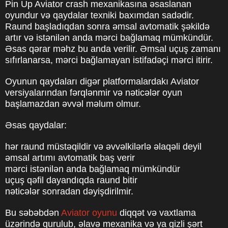
Pin Up Aviator crash mexanikasına əsaslanan
oyundur və qaydalar texniki baxımdan sadədir.
Raund başladıqdan sonra əmsal avtomatik şəkildə
artır və istənilən anda mərci bağlamaq mümkündür.
Əsas qərar məhz bu anda verilir. Əmsal uçuş zamanı
sıfırlanarsa, mərci bağlamayan istifadəçi mərci itirir.
Oyunun qaydaları digər platformalardakı Aviator
versiyalarından fərqlənmir və nəticələr oyun
başlamazdan əvvəl məlum olmur.
Əsas qaydalar:
hər raund müstəqildir və əvvəlkilərlə əlaqəli deyil
əmsal artımı avtomatik baş verir
mərci istənilən anda bağlamaq mümkündür
uçuş qəfil dayandıqda raund bitir
nəticələr sonradan dəyişdirilmir.
Bu səbəbdən
Aviator oyunu
diqqət və vaxtlama
üzərində qurulub, əlavə mexanika və ya gizli şərt