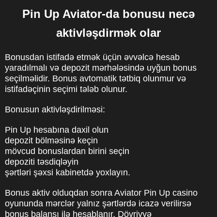
Pin Up Aviator-da bonusu necə
aktivləşdirmək olar
Bonusdan istifadə etmək üçün əvvəlcə hesab
yaradılmalı və depozit mərhələsində uyğun bonus
seçilməlidir. Bonus avtomatik tətbiq olunmur və
istifadəçinin seçimi tələb olunur.
Bonusun aktivləşdirilməsi:
Pin Up hesabına daxil olun
depozit bölməsinə keçin
mövcud bonuslardan birini seçin
depoziti təsdiqləyin
şərtləri şəxsi kabinetdə yoxlayın.
Bonus aktiv olduqdan sonra Aviator Pin Up casino
oyununda mərclər yalnız şərtlərdə icazə verilirsə
bonus balansı ilə hesablanır. Dövriyyə